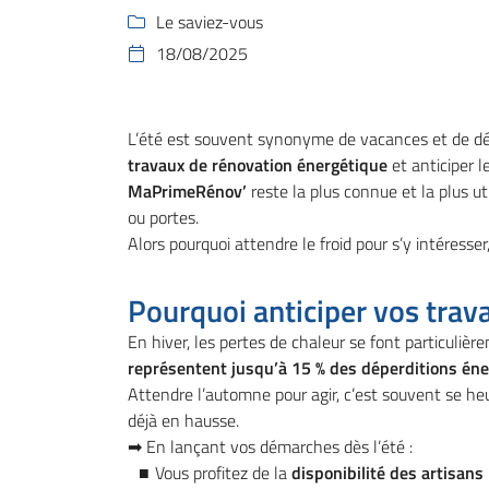
Code Captcha

Le saviez-vous

18/08/2025

Rafraîchir le captcha

En cochant cette case, vous consentez à recevoir nos propositions commerciales 
L’été est souvent synonyme de vacances et de déte
email indiqué ci-dessus. Vous pouvez vous désinscrire à tout moment en utilisant
de désinscription
.
travaux de rénovation énergétique
et anticiper le
MaPrimeRénov’
reste la plus connue et la plus u
Inscription
ou portes.
Alors pourquoi attendre le froid pour s’y intéresse
Pourquoi anticiper vos trava
En hiver, les pertes de chaleur se font particuliè
représentent jusqu’à 15 % des déperditions én
Attendre l’automne pour agir, c’est souvent se heu
déjà en hausse.
➡ En lançant vos démarches dès l’été :
Vous profitez de la
disponibilité des artisans