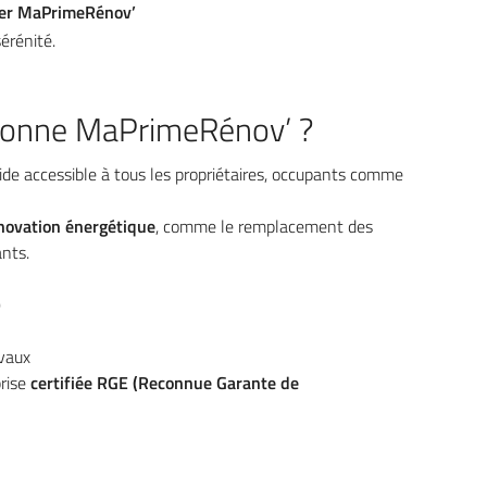
sier MaPrimeRénov’
érénité.
ionne MaPrimeRénov’ ?
ide accessible à tous les propriétaires, occupants comme
novation énergétique
, comme le remplacement des
ants.
)
vaux
prise
certifiée RGE (Reconnue Garante de