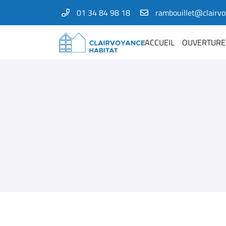
01 34 84 98 18
1 Bis rue Amelia Earhart
78125 Gazeran
ACCUEIL
OUVERTURE
01 34 84 98 18
Adresse email de réception
