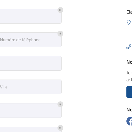
Cl
à l'adresse
le formulaire
Numéro de téléphone
No
Te
ac
Ville
No