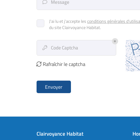
Message

J'ai lu et j'accepte les
conditions générales d'utilis
du site
Clairvoyance Habitat
.
Code Captcha

Rafraîchir le captcha

Envoyer
Clairvoyance Habitat
Hor