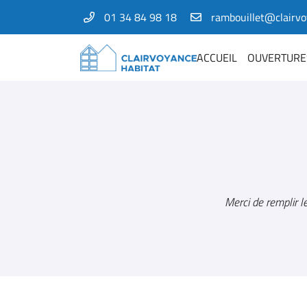
01 34 84 98 18
1 Bis rue Amelia Earhart
78125 Gazeran
ACCUEIL
OUVERTURE
01 34 84 98 18
Merci de remplir l
Adresse email de réception
