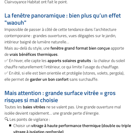
Clairvoyance Habitat ont fait le point.
l'adresse email indiqué ci-dessus. Vous pouvez vous désinscrire à tout moment en
utilisant
le formulaire de désinscription
.
La fenêtre panoramique : bien plus qu’un effet
Inscription
"waouh"
Impossible de passer à côté de cette tendance dans l’architecture
contemporaine : grandes ouvertures, vues dégagées sur le jardin,
intérieur baigné de lumière naturelle…
Mais au-delà du style, une
fenêtre grand format bien conçue
apporte
de
vrais bénéfices thermiques
.
✅ En hiver, elle capte les
apports solaires gratuits
: la chaleur du soleil
chauffe naturellement l’intérieur, ce qui limite l’usage du chauffage.
✅ En été, si elle est bien orientée et protégée (stores, volets, pergola),
elle permet de
garder un bon confort
sans surchauffe.
Mais attention : grande surface vitrée = gros
risques si mal choisie
Toutes les
baies vitrées
ne se valent pas. Une grande ouverture mal
isolée devient rapidement… une grande perte d’énergie.
🔍 Les points de vigilance :
Choisir un
vitrage à haute performance thermique (double ou triple
vitrage à isolation renforcée)