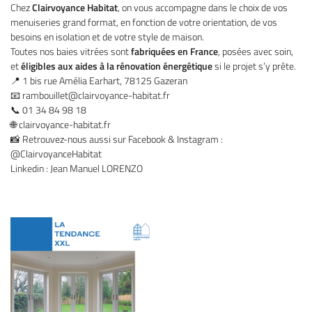
Chez
Clairvoyance Habitat
, on vous accompagne dans le choix de vos
Une question
menuiseries grand format, en fonction de votre orientation, de vos
besoins en isolation et de votre style de maison.
Toutes nos baies vitrées sont
fabriquées en France
, posées avec soin,
et
éligibles aux aides à la rénovation énergétique
si le projet s’y prête.
01 34 84 98 1
Accueil
📍 1 bis rue Amélia Earhart, 78125 Gazeran
📧
rambouillet@clairvoyance-habitat.fr
Ouvertures
📞 01 34 84 98 18
🌐 clairvoyance-habitat.fr
series extérieures
📸 Retrouvez-nous aussi sur Facebook & Instagram :
@ClairvoyanceHabitat
gements extérieurs
Linkedin : Jean Manuel LORENZO
Restez infor
os réalisations
Inscription News
Actualités
Contact
Rejoignez-nous