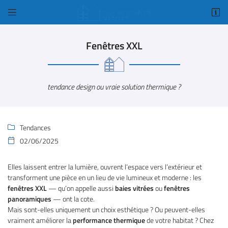


1 Bis rue Amelia Earhart
78125 Gazeran
Fenêtres XXL
01 34 84 98 18
tendance design ou vraie solution thermique ?
Tendances

02/06/2025

Adresse email de réception

Elles laissent entrer la lumière, ouvrent l’espace vers l’extérieur et
transforment une pièce en un lieu de vie lumineux et moderne : les
Code Captcha

fenêtres XXL
— qu’on appelle aussi
baies vitrées
ou
fenêtres
panoramiques
— ont la cote.
Mais sont-elles uniquement un choix esthétique ? Ou peuvent-elles
Rafraîchir le captcha

vraiment améliorer la
performance thermique
de votre habitat ? Chez
En cochant cette case, vous consentez à recevoir nos propositions commerciales à