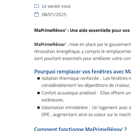
Code Captcha

Le saviez-vous

08/01/2025

Rafraîchir le captcha

MaPrimeRénov' : Une aide essentielle pour vos
En cochant cette case, vous consentez à recevoir nos propositions commerciales 
email indiqué ci-dessus. Vous pouvez vous désinscrire à tout moment en utilisant
de désinscription
.
MaPrimeRénov'
, mise en place par le gouverneme
rénovation énergétique, y compris le remplacemen
Inscription
sont pourtant essentiels pour améliorer votre conf
Pourquoi remplacer vos fenêtres avec 
Isolation thermique renforcée : Les fenêtres m
considérablement les déperditions de chaleur,
Confort acoustique amélioré : Elles offrent un
extérieures.
Valorisation immobilière : Un logement avec 
DPE , augmentant ainsi sa valeur sur le march
Comment fonctionne MaPrimeRénov' ?