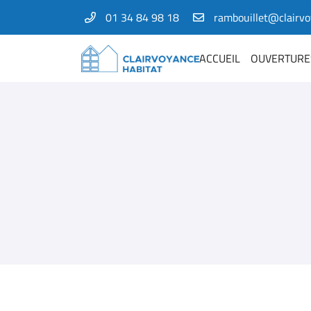
01 34 84 98 18
1 Bis rue Amelia Earhart
78125 Gazeran
ACCUEIL
OUVERTURE
01 34 84 98 18
Adresse email de réception
