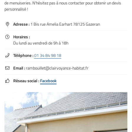
de menuiseries. N'hésitez pas à nous contacter pour obtenir un devis
l'adresse email indiqué ci-dessus. Vous pouvez vous désinscrire à tout moment en
utilisant
le formulaire de désinscription
.
personnalisé !
Inscription
Adresse :
1 Bis rue Amelia Earhart 78125 Gazeran

Horaires :

Du lundi au vendredi de 9h à 18h
Téléphone :
01 34 84 98 18

Email :
rambouillet@clairvoyance-habitat.fr

Réseau social :
Facebook
