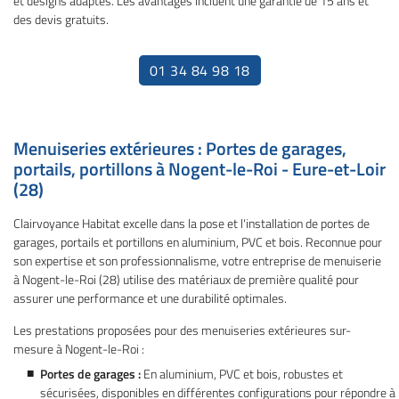
et designs adaptés. Les avantages incluent une garantie de 15 ans et
Restez infor
os réalisations
des devis gratuits.
Inscription News
Actualités
01 34 84 98 18
Contact
Rejoignez-nous
Menuiseries extérieures : Portes de garages,
portails, portillons à Nogent-le-Roi - Eure-et-Loir
(28)
Clairvoyance Habitat excelle dans la pose et l'installation de portes de
garages, portails et portillons en aluminium, PVC et bois. Reconnue pour
son expertise et son professionnalisme, votre entreprise de menuiserie
à Nogent-le-Roi (28) utilise des matériaux de première qualité pour
assurer une performance et une durabilité optimales.
Les prestations proposées pour des menuiseries extérieures sur-
mesure à Nogent-le-Roi :
Portes de garages :
En aluminium, PVC et bois, robustes et
sécurisées, disponibles en différentes configurations pour répondre à