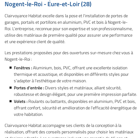
Nogent-le-Roi - Eure-et-Loir (28)
Clairvoyance Habitat excelle dans la pose et l'installation de portes de
garages, portails et portillons en aluminium, PVC et bois à Nogent-le-
Roi. L'entreprise, reconnue pour son expertise et son professionnalisme,
utilise des matériaux de première qualité pour assurer une performance
et une expérience client de qualité.
Les prestations proposées pour des ouvertures sur-mesure chez vous à
Nogent-le-Roi :
Fenêtres :
Aluminium, bois, PVC, offrant une excellente isolation
Une question
thermique et acoustique, et disponibles en différents styles pour
s'adapter à l'esthétique de votre maison.
Portes d'entrée :
Divers styles et matériaux, alliant sécurité,
01 34 84 98 1
robustesse et design élégant, pour une première impression parfaite.
Accueil
Volets :
Roulants ou battants, disponibles en aluminium, PVC et bois,
Ouvertures
offrant confort, sécurité et amélioration de l'efficacité énergétique de
votre habitation.
series extérieures
Clairvoyance Habitat accompagne ses clients de la conception à la
gements extérieurs
réalisation, offrant des conseils personnalisés pour choisir les matériaux