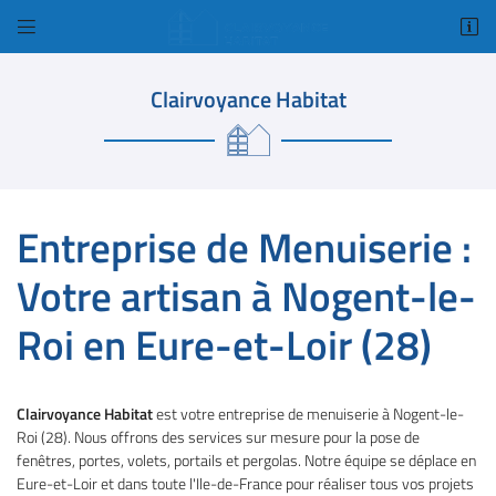


1 Bis rue Amelia Earhart
78125 Gazeran
Clairvoyance Habitat
01 34 84 98 18
Entreprise de Menuiserie :
Votre artisan à Nogent-le-
Roi en Eure-et-Loir (28)
Adresse email de réception

Code Captcha

Clairvoyance Habitat
est votre entreprise de menuiserie à Nogent-le-
Roi (28). Nous offrons des services sur mesure pour la pose de
Rafraîchir le captcha

fenêtres, portes, volets, portails et pergolas. Notre équipe se déplace en
Eure-et-Loir et dans toute l'Ile-de-France pour réaliser tous vos projets
En cochant cette case, vous consentez à recevoir nos propositions commerciales à