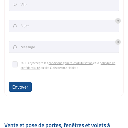
Ville

Sujet

Message

J'ai lu et j'accepte les
conditions générales d'utilisation
et la
politique de
confidentialité
du site
Clairvoyance Habitat
.
Envoyer
Vente et pose de portes, fenêtres et volets à