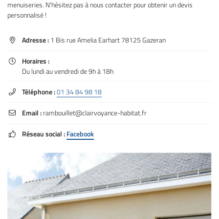
menuiseries. N'hésitez pas à nous contacter pour obtenir un devis
l'adresse email indiqué ci-dessus. Vous pouvez vous désinscrire à tout moment en
utilisant
le formulaire de désinscription
.
personnalisé !
Inscription
Adresse :
1 Bis rue Amelia Earhart 78125 Gazeran

Horaires :

Du lundi au vendredi de 9h à 18h
Téléphone :
01 34 84 98 18

Email :
rambouillet@clairvoyance-habitat.fr

Réseau social :
Facebook
