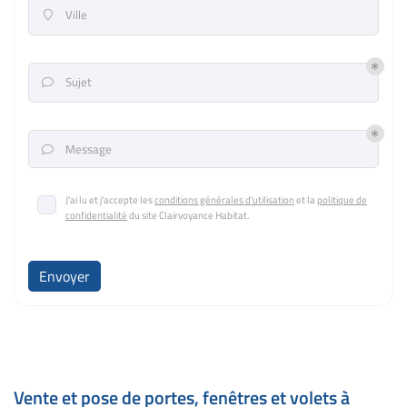
Ville

Sujet

Message

J'ai lu et j'accepte les
conditions générales d'utilisation
et la
politique de
confidentialité
du site
Clairvoyance Habitat
.
Envoyer
Vente et pose de portes, fenêtres et volets à