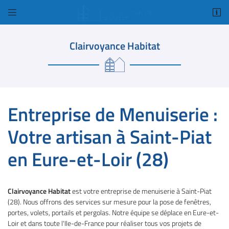


1 Bis rue Amelia Earhart
78125 Gazeran
Clairvoyance Habitat
01 34 84 98 18
Entreprise de Menuiserie :
Votre artisan à Saint-Piat
en Eure-et-Loir (28)
Adresse email de réception

Code Captcha

Clairvoyance Habitat
est votre entreprise de menuiserie à Saint-Piat
(28). Nous offrons des services sur mesure pour la pose de fenêtres,
Rafraîchir le captcha

portes, volets, portails et pergolas. Notre équipe se déplace en Eure-et-
Loir et dans toute l'Ile-de-France pour réaliser tous vos projets de
En cochant cette case, vous consentez à recevoir nos propositions commerciales à