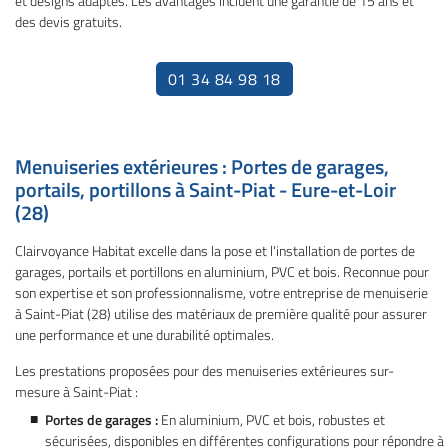
et designs adaptés. Les avantages incluent une garantie de 15 ans et
Restez infor
os réalisations
des devis gratuits.
Inscription News
Actualités
01 34 84 98 18
Contact
Rejoignez-nous
Menuiseries extérieures : Portes de garages,
portails, portillons à Saint-Piat - Eure-et-Loir
(28)
Clairvoyance Habitat excelle dans la pose et l'installation de portes de
garages, portails et portillons en aluminium, PVC et bois. Reconnue pour
son expertise et son professionnalisme, votre entreprise de menuiserie
à Saint-Piat (28) utilise des matériaux de première qualité pour assurer
une performance et une durabilité optimales.
Les prestations proposées pour des menuiseries extérieures sur-
mesure à Saint-Piat :
Portes de garages :
En aluminium, PVC et bois, robustes et
sécurisées, disponibles en différentes configurations pour répondre à