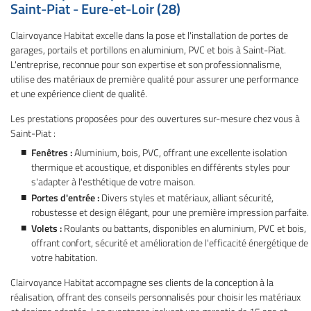
Saint-Piat - Eure-et-Loir (28)
Clairvoyance Habitat excelle dans la pose et l'installation de portes de
garages, portails et portillons en aluminium, PVC et bois à Saint-Piat.
L'entreprise, reconnue pour son expertise et son professionnalisme,
utilise des matériaux de première qualité pour assurer une performance
et une expérience client de qualité.
Les prestations proposées pour des ouvertures sur-mesure chez vous à
Saint-Piat :
Fenêtres :
Aluminium, bois, PVC, offrant une excellente isolation
Une question
thermique et acoustique, et disponibles en différents styles pour
s'adapter à l'esthétique de votre maison.
Portes d'entrée :
Divers styles et matériaux, alliant sécurité,
01 34 84 98 1
robustesse et design élégant, pour une première impression parfaite.
Accueil
Volets :
Roulants ou battants, disponibles en aluminium, PVC et bois,
Ouvertures
offrant confort, sécurité et amélioration de l'efficacité énergétique de
votre habitation.
series extérieures
Clairvoyance Habitat accompagne ses clients de la conception à la
gements extérieurs
réalisation, offrant des conseils personnalisés pour choisir les matériaux