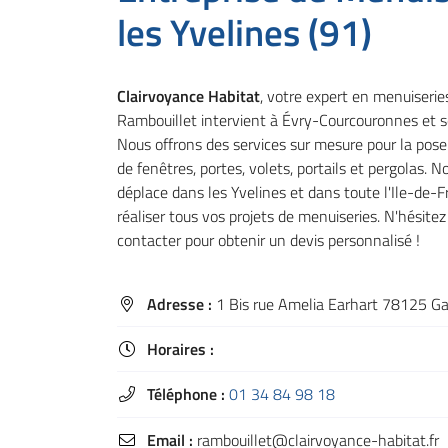
Code Captcha

les Yvelines (91)
Rafraîchir le captcha

Clairvoyance Habitat
, votre expert en menuiserie
En cochant cette case, vous consentez à recevoir nos propositions commerciales 
Rambouillet intervient à Évry-Courcouronnes et se
email indiqué ci-dessus. Vous pouvez vous désinscrire à tout moment en utilisant
Nous offrons des services sur mesure pour la pose 
de désinscription
.
de fenêtres, portes, volets, portails et pergolas. N
Inscription
déplace dans les Yvelines et dans toute l'Ile-de-
réaliser tous vos projets de menuiseries. N'hésite
contacter pour obtenir un devis personnalisé !
Adresse :
1 Bis rue Amelia Earhart 78125 G

Horaires :

Téléphone :
01 34 84 98 18

Email :
rambouillet@clairvoyance-habitat.fr
