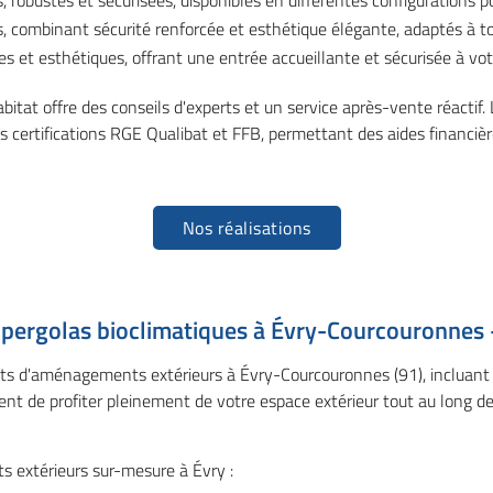
, robustes et sécurisées, disponibles en différentes configurations p
, combinant sécurité renforcée et esthétique élégante, adaptés à tou
es et esthétiques, offrant une entrée accueillante et sécurisée à vot
itat offre des conseils d'experts et un service après-vente réactif.
des certifications RGE Qualibat et FFB, permettant des aides financiè
Nos réalisations
pergolas bioclimatiques à Évry-Courcouronnes -
s d'aménagements extérieurs à Évry-Courcouronnes (91), incluant la 
ent de profiter pleinement de votre espace extérieur tout au long de
 extérieurs sur-mesure à Évry :