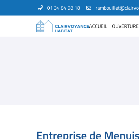
01 34 84 98 18
1 Bis rue Amelia Earhart
78125 Gazeran
ACCUEIL
OUVERTURE
01 34 84 98 18
Adresse email de réception

Entreprise de Menuis