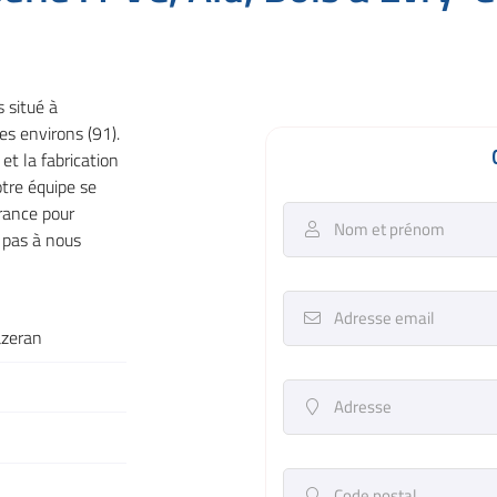
s situé à
à l'adresse
s environs (91).
le formulaire
et la fabrication
otre équipe se
France pour
Nom et prénom

z pas à nous
Adresse email

azeran
Adresse

Code postal
