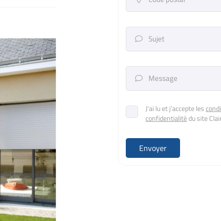
Sujet

Message

J'ai lu et j'accepte les
condi
confidentialité
du site
Cla
Envoyer